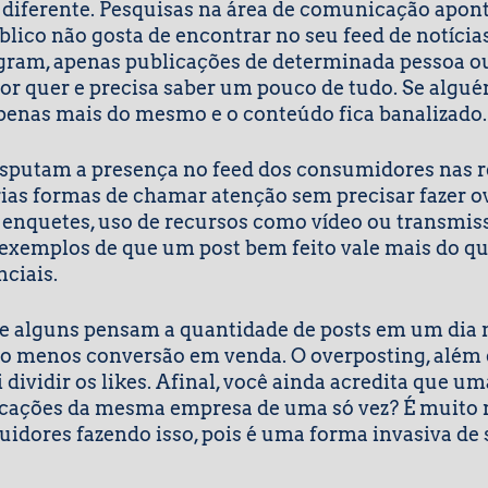
é diferente. Pesquisas na área de comunicação apon
lico não gosta de encontrar no seu feed de notícias,
gram, apenas publicações de determinada pessoa o
or quer e precisa saber um pouco de tudo. Se alguém
penas mais do mesmo e o conteúdo fica banalizado.
sputam a presença no feed dos consumidores nas re
ias formas de chamar atenção sem precisar fazer ov
 enquetes, uso de recursos como vídeo ou transmiss
exemplos de que um post bem feito vale mais do que
ciais.
e alguns pensam a quantidade de posts em um dia 
 menos conversão em venda. O overposting, além d
i dividir os likes. Afinal, você ainda acredita que um
icações da mesma empresa de uma só vez? É muito 
idores fazendo isso, pois é uma forma invasiva de s