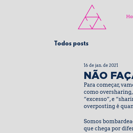
Ho
Todos posts
16 de jan. de 2021
NÃO FAÇ
Para começar, vam
como oversharing, q
“excesso”, e “shar
overposting é quan
Somos bombardeados
que chega por difer