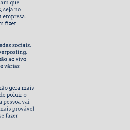
tam que 
 seja no 
u empresa. 
 fizer 
des sociais. 
erposting. 
ão ao vivo 
 várias 
não gera mais 
e poluir o 
a pessoa vai 
mais provável 
e fazer 