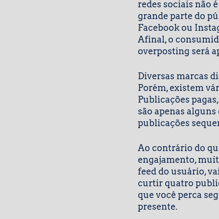
redes sociais não 
grande parte do púb
Facebook ou Insta
Afinal, o consumid
overposting será a
Diversas marcas di
Porém, existem vár
Publicações pagas,
são apenas alguns 
publicações sequen
Ao contrário do qu
engajamento, muito
feed do usuário, va
curtir quatro publ
que você perca segu
presente.