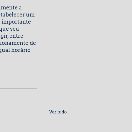
tamente a 
stabelecer um 
 importante 
que seu 
ir, entre 
cionamento de 
qual horário 
Ver tudo