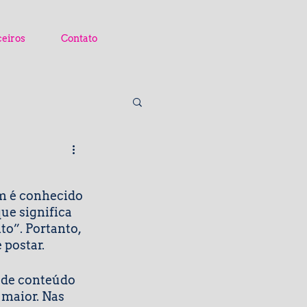
ceiros
Contato
m é conhecido 
ue significa 
o”. Portanto, 
 postar.
 de conteúdo 
 maior. Nas 